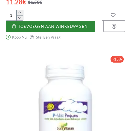
11.28€
11.50€
Pediakid
Probióticos
TOEVOEGEN AAN WINKELWAGEN
10M
Koop Nu
Stel Een Vraag
-15%