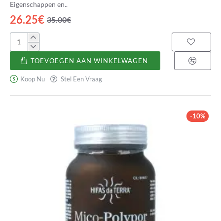
Eigenschappen en..
26.25€
35.00€
Melena
de
TOEVOEGEN AAN WINKELWAGEN
León
Koop Nu
Stel Een Vraag
-10%