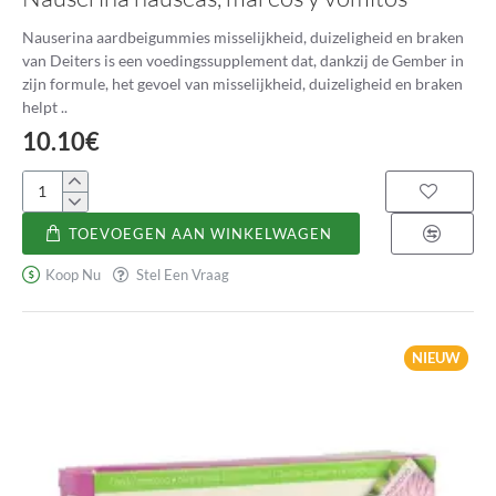
Nauserina aardbeigummies misselijkheid, duizeligheid en braken
van Deiters is een voedingssupplement dat, dankzij de Gember in
zijn formule, het gevoel van misselijkheid, duizeligheid en braken
helpt ..
10.10€
Nauserina
naúseas,
TOEVOEGEN AAN WINKELWAGEN
mareos
y
Koop Nu
Stel Een Vraag
vómitos
NIEUW