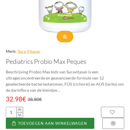
Merk:
Sura Vitasan
Pediatrics Probio Max Peques
Beschrijving Probio Max kids van Suravitasan is een
ultrageconcentreerde en geavanceerde formule van 12
geselecteerde bacteriestammen, FOS (cichorei) en AOS (lariks) om
de darmflora van de kleintjes ..
32.98€
38.80€
Pediatrics
Probio
TOEVOEGEN AAN WINKELWAGEN
Max