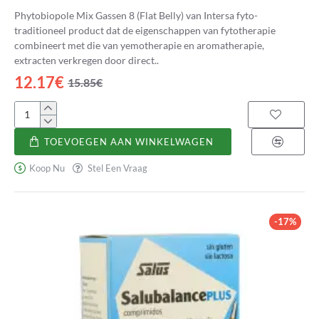
Phytobiopole Mix Gassen 8 (Flat Belly) van Intersa fyto-
traditioneel product dat de eigenschappen van fytotherapie
combineert met die van yemotherapie en aromatherapie,
extracten verkregen door direct..
12.17€
15.85€
Phytobiopole
Mix
TOEVOEGEN AAN WINKELWAGEN
Gases
8
Koop Nu
Stel Een Vraag
(Vientre
Plano)
-17%