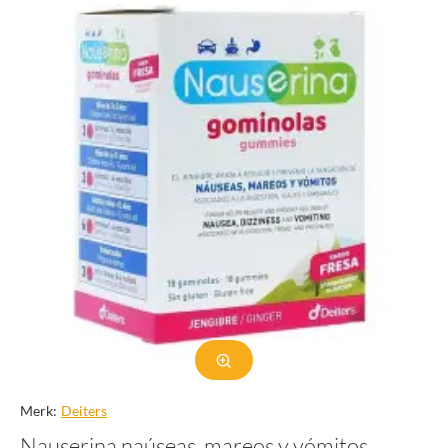
Merk:
Deiters
Nauserina naúseas, mareos y vómitos