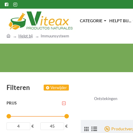
CATEGORIE
HELPT BIJ...
h
Helpt bij
Immuunsysteem
o
m
e
Filteren
Verwijder
Ontstekingen
PRIJS
€
€
Productverg