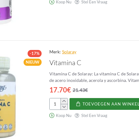
Acetil
Koop Nu
Stel Een Vraag
L-
Cisteína
Holomega
Merk:
Solaray
-17%
Vitamina C
NIEUW
Vitamina C de Solaray: La vitamina C de Solaray es un complemento alimenticio gemaakt de vitamina C con botellas
17.70€
21.43€
TOEVOEGEN AAN WINKE
Vitamina
C
Koop Nu
Stel Een Vraag