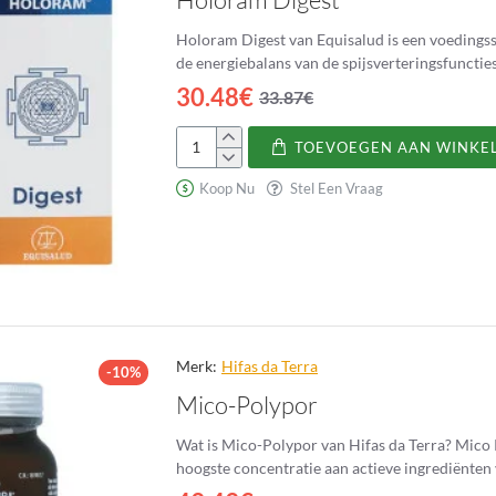
Holoram Digest van Equisalud is een voedingss
30.48€
33.87€
TOEVOEGEN AAN WINKE
Holoram
Digest
Koop Nu
Stel Een Vraag
Merk:
Hifas da Terra
-10%
Mico-Polypor
Wat is Mico-Polypor van Hifas da Terra? Mico 
hoogste concentratie aan actieve ingrediënten 