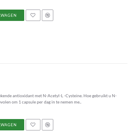
LWAGEN
ntioxidant met N-Acetyl-L -Cysteïne. Hoe gebruikt u N-
ega ? Het wordt aanbevolen om 1 capsule per dag in te nemen me..
LWAGEN