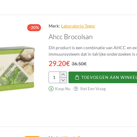
Merk:
Laboratorio Tegor
-20%
Ahcc Brocolsan
Dit product is een combinatie van AHCC en extr
immuunsysteem dat in talrijke onderzoeken is 
29.20€
36.50€
TOEVOEGEN AAN WINKE
Ahcc
Brocolsan
Koop Nu
Stel Een Vraag