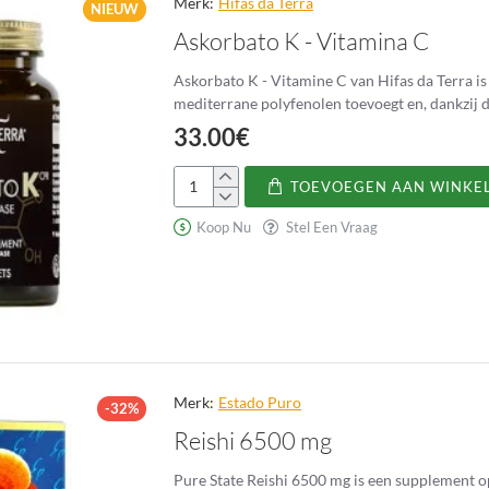
Merk:
Hifas da Terra
NIEUW
Askorbato K - Vitamina C
Askorbato K - Vitamine C van Hifas da Terra i
mediterrane polyfenolen toevoegt en, dankzij de
33.00€
TOEVOEGEN AAN WINKE
Askorbato
K
Koop Nu
Stel Een Vraag
-
Vitamina
C
Merk:
Estado Puro
-32%
Reishi 6500 mg
Pure State Reishi 6500 mg is een supplement o