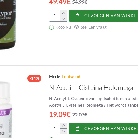
49.49€
54.99€
TOEVOEGEN AAN WINKE
Mico-
Polypor
Koop Nu
Stel Een Vraag
Merk:
Equisalud
-14%
N-Acetil L-Cisteína Holomega
N-Acetyl-L-Cysteïne van Equisalud is een uitstekende a
Acetyl L-Cysteïne Holom
19.09€
22.07€
TOEVOEGEN AAN WINKE
N-