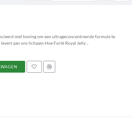
socieerd met honing om een ultrageconcentreerde formule te
verkrijgen die op natuurlijke wijze een bijdrage levert aan ons lichaam Hoe Forté Royal Jelly ..
LWAGEN