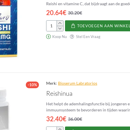
Reishi en vitamine C, dat bijdraagt aan de goe
20.64€
30.20€
TOEVOEGEN AAN WINKE
Reishi
6500
Koop Nu
Stel Een Vraag
mg
Merk:
Bioserum Labratorios
-10%
Reishinua
Het helpt de ademhalingsfunctie bij jongeren 
immuunsysteem te bevorderen in tijden waarin
32.40€
36.00€