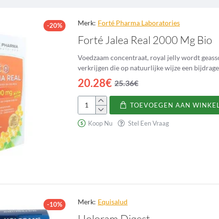
Merk:
Forté Pharma Laboratories
-20%
Forté Jalea Real 2000 Mg Bio
Voedzaam concentraat, royal jelly wordt geas
20.28€
25.36€
TOEVOEGEN AAN WINKE
Forté
Jalea
Koop Nu
Stel Een Vraag
Real
2000
Mg
Bio
Merk:
Equisalud
-10%
Holoram Digest