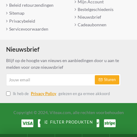
Mijn Account
Beleid retourzendingen
Bestelgeschiedenis
Sitemap
Nieuwsbrief
Privacybeleid
Cadeaubonnen
Servicevoorwaarden
Nieuwsbrief
Blijf op de hoogte van nieuws en aanbiedingen door u aan te
melden voor onze nieuwsbrief
Jouw
Sturen
email
Ik heb de
Privacy Policy
gelezen en ga ermee akkoord
Copyright © 2024, Viteax.com, alle rechten voorbehouden
FILTER PRODUKTEN