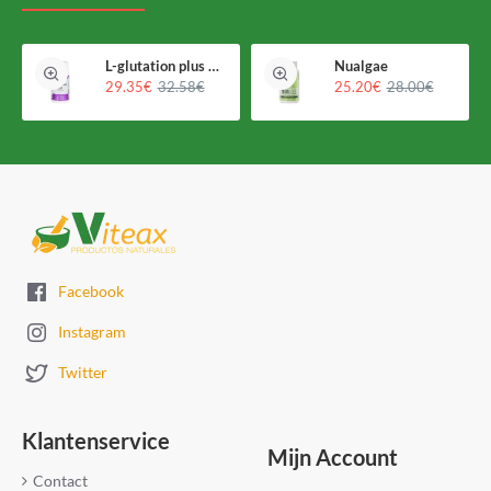
L-glutation plus Holomega
Nualgae
29.35€
32.58€
25.20€
28.00€
Facebook
Instagram
Twitter
Klantenservice
Mijn Account
Contact