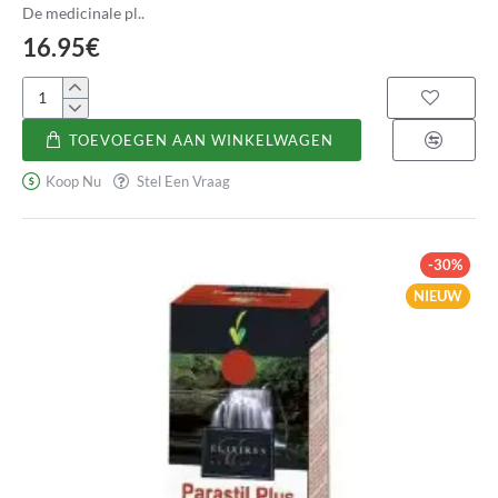
De medicinale pl..
16.95€
Hepavirol
TOEVOEGEN AAN WINKELWAGEN
Koop Nu
Stel Een Vraag
-30%
NIEUW