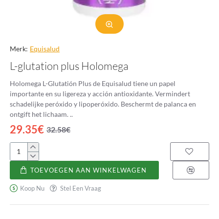
Merk:
Equisalud
L-glutation plus Holomega
Holomega L-Glutatión Plus de Equisalud tiene un papel
importante en su ligereza y acción antioxidante. Vermindert
schadelijke peróxido y lipoperóxido. Beschermt de palanca en
ontgift het lichaam. ..
29.35€
32.58€
L-
glutation
TOEVOEGEN AAN WINKELWAGEN
plus
Holomega
Koop Nu
Stel Een Vraag