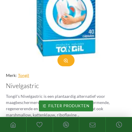
Merk:
Tongil
Nivelgastric
Tongil's Nivelgastric is een plantaardig alternatief voor
maagbeschermers dankzij de drievoudige beschermende,
FILTER PRODUKTEN
regenererende en kalmerende werking. Het bevat ook
marshmallow, kattenklauw, riboflavine ..
16.74€
19.70€