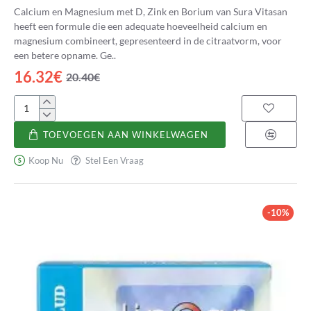
Calcium en Magnesium met D, Zink en Borium van Sura Vitasan
heeft een formule die een adequate hoeveelheid calcium en
magnesium combineert, gepresenteerd in de citraatvorm, voor
een betere opname. Ge..
16.32€
20.40€
Calcio
y
TOEVOEGEN AAN WINKELWAGEN
Magnesio
con
Koop Nu
Stel Een Vraag
vitamina
D,
Zinc
y
-10%
Boro