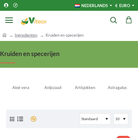
NEDERLANDS
€
EURO
h
Ingredienten
Kruiden en specerijen
o
m
Kruiden en specerijen
e
Aloë vera
Anijszaad
Artisjokken
Astragalus