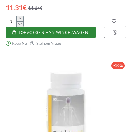
11.31€
14.14€
Melatonina
Spray
TOEVOEGEN AAN WINKELWAGEN
1900
Koop Nu
Stel Een Vraag
-10%