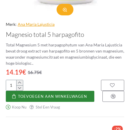
Merk:
Ana Marí­a Lajusticia
Magnesio total 5 harpagofito
Total Magnesium 5 met harpagophytum van Ana María Lajusticia
bevat droog extract van harpagofito en 5 bronnen van magnesium,
waaronder magnesiumcitraat en magnesiumbisglycinaat, die een
hoge biologisc..
14.19€
16.75€
Magnesio
total
TOEVOEGEN AAN WINKELWAGEN
5
harpagofito
Koop Nu
Stel Een Vraag
-2%