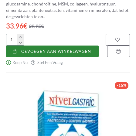
glucosamine, chondroïtine, MSM, collageen, hyaluronzuur,
eimembraan, plantenextracten, vitaminen en mineralen, dat helpt
de gewrichten te on..
33.96€
39.95€
Nivelflex
TOEVOEGEN AAN WINKELWAGEN
Koop Nu
Stel Een Vraag
-15%