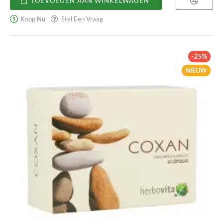
TOEVOEGEN AAN WINKELWAGEN
mareos
y
Koop Nu
Stel Een Vraag
vómitos
-25%
NIEUW