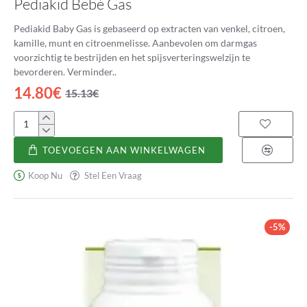
Pediakid Bebé Gas
Pediakid Baby Gas is gebaseerd op extracten van venkel, citroen,
kamille, munt en citroenmelisse. Aanbevolen om darmgas
voorzichtig te bestrijden en het spijsverteringswelzijn te
bevorderen. Verminder..
14.80€
15.13€
Pediakid
Bebé
TOEVOEGEN AAN WINKELWAGEN
Gas
Koop Nu
Stel Een Vraag
-5%