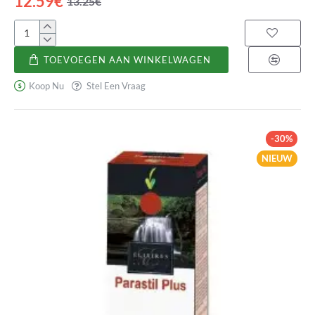
12.59€
13.25€
Propóleo
con
TOEVOEGEN AAN WINKELWAGEN
Tomillo
Koop Nu
Stel Een Vraag
-30%
NIEUW