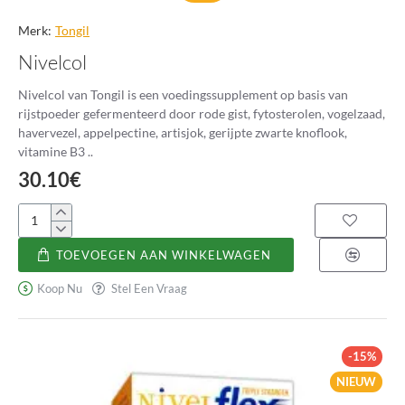
Merk:
Tongil
Nivelcol
Nivelcol van Tongil is een voedingssupplement op basis van
rijstpoeder gefermenteerd door rode gist, fytosterolen, vogelzaad,
havervezel, appelpectine, artisjok, gerijpte zwarte knoflook,
vitamine B3 ..
30.10€
Nivelcol
TOEVOEGEN AAN WINKELWAGEN
Koop Nu
Stel Een Vraag
-15%
NIEUW