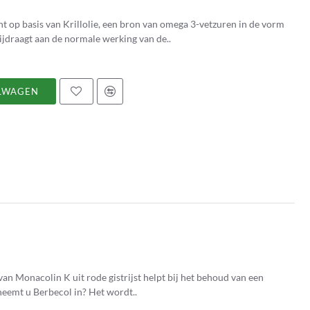
nt op basis van Krillolie, een bron van omega 3-vetzuren in de vorm
bijdraagt aan de normale werking van de..
LWAGEN
an Monacolin K uit rode gistrijst helpt bij het behoud van een
normaal cholesterolgehalte in het bloed. Hoe neemt u Berbecol in? Het wordt..