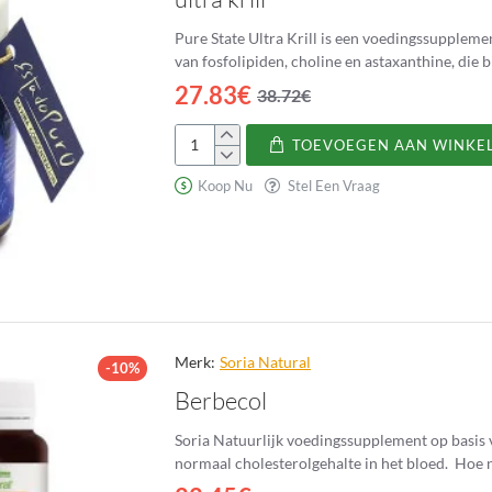
Pure State Ultra Krill is een voedingssuppleme
van fosfolipiden, choline en astaxanthine, die 
27.83€
38.72€
TOEVOEGEN AAN WINKE
ultra
krill
Koop Nu
Stel Een Vraag
Merk:
Soria Natural
-10%
Berbecol
Soria Natuurlijk voedingssupplement op basis v