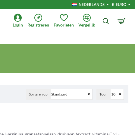
NEDERLANDS
€
EURO
Login
Registreren
Favorieten
Vergelijk
Sorteren op
Toon
e L-arginina, granaatappelsap, druivenpitextract, vitamina C y L-