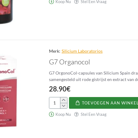
Koop Nu
Stel Een Vraag
Merk:
Silicium Laboratorios
G7 Organocol
G7 OrgonoCol-capsules van Silicium Spain drage
samengesteld uit rode gistrijst en extract van
28.90€
TOEVOEGEN AAN WINKE
G7
Organocol
Koop Nu
Stel Een Vraag