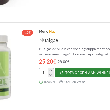
DHA
Forte
Merk:
Nua
-10%
Nualgae
Nualgae de Nua is een voedingssupplement bed
van mariene omega 3 door niet regelmatig vette v
25.20€
28.00€
TOEVOEGEN AAN WINKE
Nualgae
Koop Nu
Stel Een Vraag