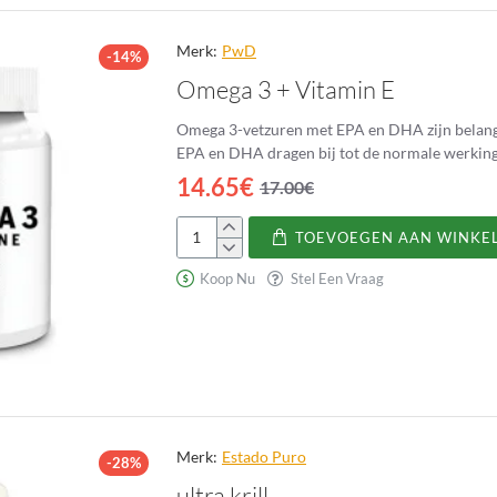
Merk:
PwD
-14%
Omega 3 + Vitamin E
Omega 3-vetzuren met EPA en DHA zijn belangrij
EPA en DHA dragen bij tot de normale werking 
14.65€
17.00€
TOEVOEGEN AAN WINKE
Omega
3
Koop Nu
Stel Een Vraag
+
Vitamin
E
Merk:
Estado Puro
-28%
ultra krill