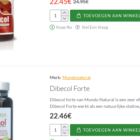
22.45€
24.95€
TOEVOEGEN AAN WINKE
Berbecol
Koop Nu
Stel Een Vraag
Merk:
Mundonatural
Dibecol Forte
Dibecol forte van Mundo Natural is een zeer ef
Dibecol Forte werkt als een natuurlijke statin
22.46€
TOEVOEGEN AAN WINKE
Dibecol
Forte