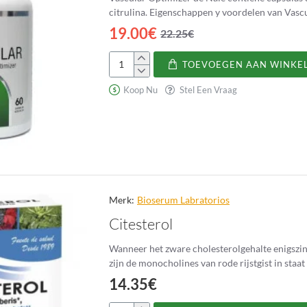
19.00€
22.25€
TOEVOEGEN AAN WINKE
Vascular
Optimizer
Koop Nu
Stel Een Vraag
Merk:
Bioserum Labratorios
Citesterol
Wanneer het zware cholesterolgehalte enigszins 
zijn de monocholines van rode rijstgist in staa
14.35€