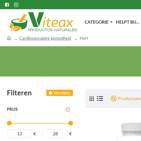
CATEGORIE
HELPT BIJ...
h
Cardiovasculaire gezondheid
Hart
o
m
e
Filteren
Verwijder
Productverg
PRIJS
€
€