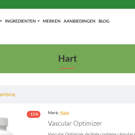
INGREDIENTEN
MERKEN
AANBIEDINGEN
BLOG
Hart
elijking
Merk:
Nale
-15%
Vascular Optimizer
Vascular Optimizer de Nale contiene cápsulas d