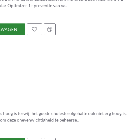
citrulina. Eigenschappen y voordelen van Vascular Optimizer 1.- preventie van va..
LWAGEN
hoog is terwijl het goede cholesterolgehalte ook niet erg hoog is,
t om deze onevenwichtigheid te beheerse..