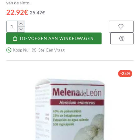
van de sinto..
22.92€
25.47€
Ginkgo
Holofit
TOEVOEGEN AAN WINKELWAGEN
Koop Nu
Stel Een Vraag
-25%