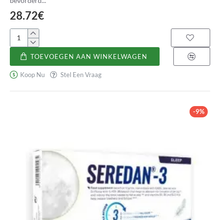
bevorderd...
28.72€
Recordax
TOEVOEGEN AAN WINKELWAGEN
Koop Nu
Stel Een Vraag
-9%