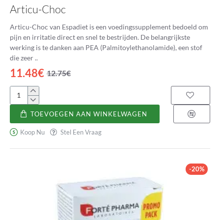
Articu-Choc
Articu-Choc van Espadiet is een voedingssupplement bedoeld om
pijn en irritatie direct en snel te bestrijden. De belangrijkste
werking is te danken aan PEA (Palmitoylethanolamide), een stof
die zeer ..
11.48€
12.75€
Articu-
Choc
TOEVOEGEN AAN WINKELWAGEN
Koop Nu
Stel Een Vraag
-20%