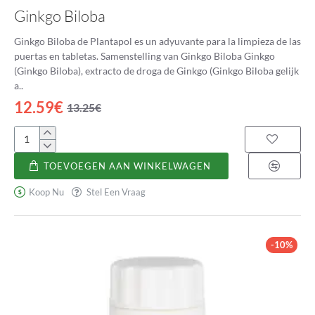
integratie van deze supplementen in uw dagelijks leven.
Ginkgo Biloba
Geniet van het gemak van winkelen voor geestelijke
Ginkgo Biloba de Plantapol es un adyuvante para la limpieza de las
gezondheidssupplementen, vanuit het comfort van uw huis.
Neem
puertas en tabletas. Samenstelling van Ginkgo Biloba Ginkgo
een standpunt in ten aanzien van het koesteren van uw welzijn en
(Ginkgo Biloba), extracto de droga de Ginkgo (Ginkgo Biloba gelijk
duik nu in ons assortiment om de potentiële voordelen te
a..
ontdekken van het opnemen van supplementen in uw routine voor
12.59€
13.25€
een sterkere en veerkrachtigere geest.
Ginkgo
Biloba
TOEVOEGEN AAN WINKELWAGEN
Koop Nu
Stel Een Vraag
-10%