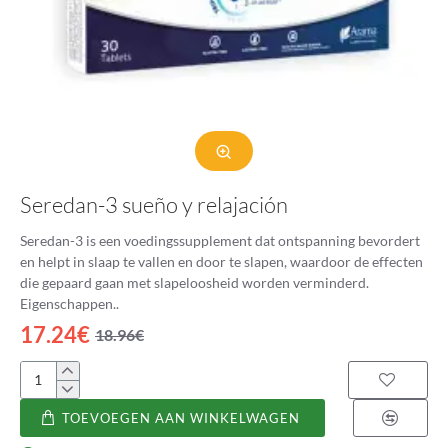
Seredan-3 sueño y relajación
Seredan-3 is een voedingssupplement dat ontspanning bevordert
en helpt in slaap te vallen en door te slapen, waardoor de effecten
die gepaard gaan met slapeloosheid worden verminderd.
Eigenschappen..
17.24€
18.96€
Seredan-
3
TOEVOEGEN AAN WINKELWAGEN
sueño