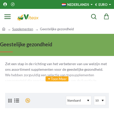
NEDERLANDS
€
EURO
h
Supplementen
Geestelijke gezondheid
o
m
Geestelijke gezondheid
e
Zet een stap in de richting van het verbeteren van uw welzijn met
ons assortiment supplementen voor de geestelijke gezondheid.
We hebben zorgvuldig een selectie van topsupplementen
samengesteld die speciaal zijn ontworpen om de functie te
stimuleren, het evenwicht te behouden en de algehele mentale
veerkracht te verbeteren. Onze collectie omvat een
verscheidenheid aan opties, van stemmingsverbeterende formules
tot supplementen voor stressverlichting, allemaal gericht op het
bevorderen van de gezondheid en vitaliteit.