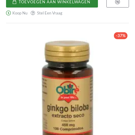
TOEVOEGEN AAN WINKELWAGEN
mg
Koop Nu
Stel Een Vraag
-37%