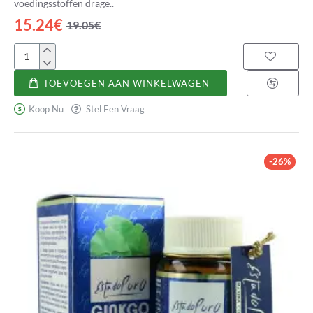
voedingsstoffen drage..
15.24€
19.05€
Forté
Memorex
TOEVOEGEN AAN WINKELWAGEN
Koop Nu
Stel Een Vraag
-26%