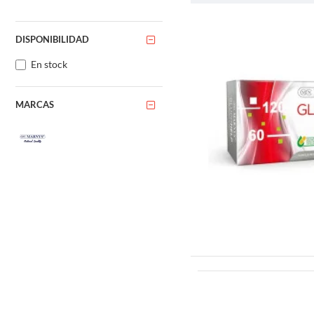
Los beneficios del beta-caro
la degeneración macular rel
organismo a defenderse de i
DISPONIBILIDAD
Otro beneficio importante de
En stock
moléculas inestables produc
crónicas como enfermedades
MARCAS