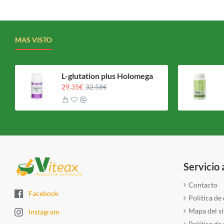
MAS VISTO
L-glutation plus Holomega
29.35€
32.58€
Servicio 
Contacto
Facebook
Politica de
Mapa del si
Instagram
Política de