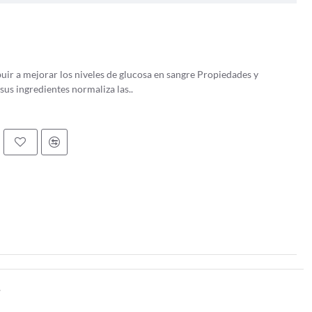
ndamental en la salud de los ojos. El beta-caroteno ayuda a prevenir
también fortalece el sistema inmunológico, lo que ayuda al
a las células del daño causado por los radicales libres, que son
inación y el estrés. Esto ayuda a reducir el riesgo de enfermedades
jorar los niveles de glucosa en sangre Propiedades y
 sinérgica de sus ingredientes normaliza las..
.