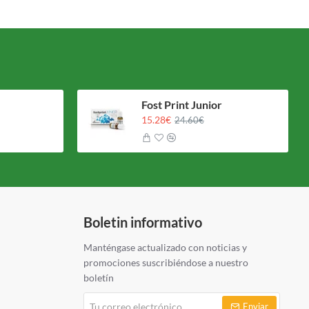
Fost Print Junior
15.28€
24.60€
Boletin informativo
Manténgase actualizado con noticias y
promociones suscribiéndose a nuestro
boletín
Tu
Enviar