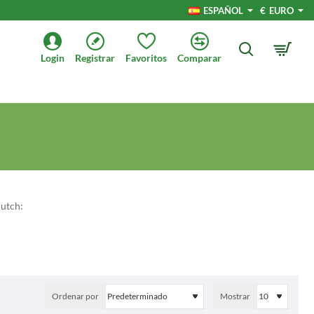
ESPAÑOL
€
EURO
Login
Registrar
Favoritos
Comparar
Dutch:
 conocido por ser un precursor de la vitamina A, lo cual significa
n una amplia variedad de alimentos, especialmente en frutas y
Ordenar por
Mostrar