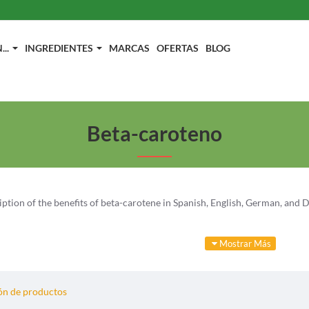
..
INGREDIENTES
MARCAS
OFERTAS
BLOG
Beta-caroteno
ription of the benefits of beta-carotene in Spanish, English, German, and 
nto vegetal que pertenece al grupo de los carotenoides. Este compuesto es
 A en el organismo cuando es necesario. El beta-caroteno se encuentra e
verde oscuro.
n de productos