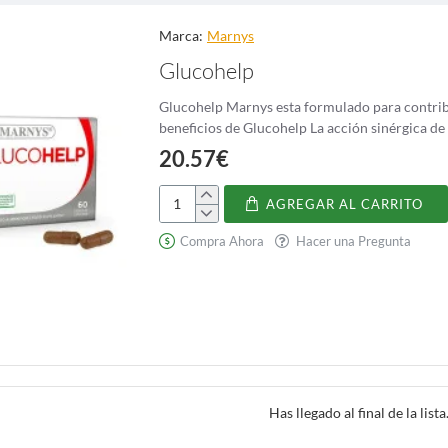
teno son numerosos. En primer lugar, la vitamina A desempeña un papel fu
acionada con la edad y contribuye a mantener una buena visión. Además, 
Marca:
Marnys
nfecciones y enfermedades.
Glucohelp
l beta-caroteno es su capacidad antioxidante. Los antioxidantes protegen 
idas por procesos normales del cuerpo y factores externos como la contam
Glucohelp Marnys esta formulado para contribuir a me
 cardíacas, cáncer y enfermedades neurodegenerativas.
beneficios de Glucohelp La acción
20.57€
AGREGAR AL CARRITO
Glucohelp
Compra Ahora
Hacer una Pregunta
Has llegado al final de la lista