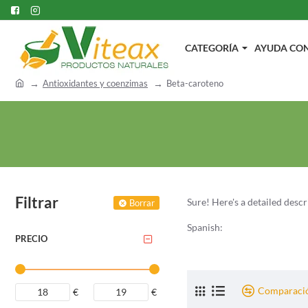
CATEGORÍA
AYUDA CON.
h
Antioxidantes y coenzimas
Beta-caroteno
o
m
e
Filtrar
Sure! Here's a detailed desc
Borrar
Spanish:
PRECIO
El beta-caroteno es un pigme
que se convierte en vitamina
verduras de color naranja y 
Comparació
€
€