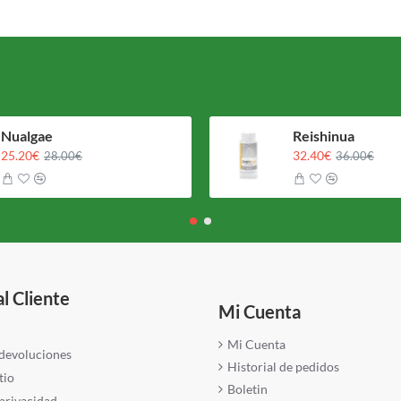
Nualgae
Reishinua
25.20€
32.40€
28.00€
36.00€
al Cliente
Mi Cuenta
Mi Cuenta
 devoluciones
Historial de pedidos
tio
Boletin
 privacidad