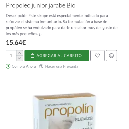
Propoleo junior jarabe Bio
Descripción Este sirope está especialmente indicado para
reforzar el sistema inmunitario. Su formulación a base de
propóleo se ha endulzado para darle un sabor muy del gusto de
los más pequeños. ¿..
15.64€
AGREGAR AL CARRITO
Propoleo
junior
Compra Ahora
Hacer una Pregunta
jarabe
Bio