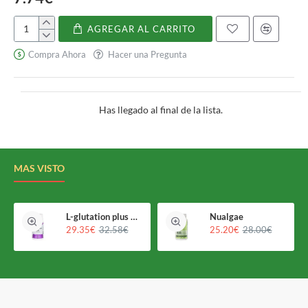
AGREGAR AL CARRITO
Propolín
Compra Ahora
Hacer una Pregunta
Has llegado al final de la lista.
MAS VISTO
L-glutation plus Holomega
Nualgae
29.35€
32.58€
25.20€
28.00€