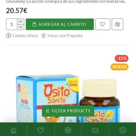
Glucohelp La acción sinérgica de sus ingredientes normaliza las..
20.57€
AGREGAR AL CARRITO
Glucohelp
Compra Ahora
Hacer una Pregunta
-15%
NUEVO
FILTER PRODUCTS