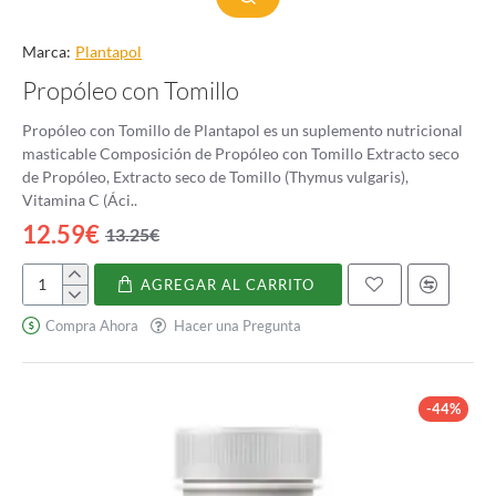
Marca:
Plantapol
Propóleo con Tomillo
Propóleo con Tomillo de Plantapol es un suplemento nutricional
masticable Composición de Propóleo con Tomillo Extracto seco
de Propóleo, Extracto seco de Tomillo (Thymus vulgaris),
Vitamina C (Áci..
12.59€
13.25€
AGREGAR AL CARRITO
Propóleo
con
Compra Ahora
Hacer una Pregunta
Tomillo
-44%