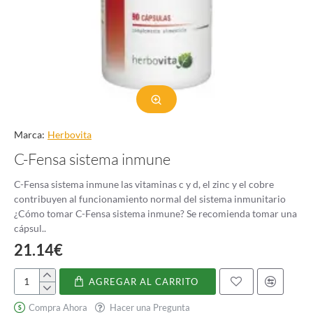
Marca:
Herbovita
C-Fensa sistema inmune
C-Fensa sistema inmune las vitaminas c y d, el zinc y el cobre
contribuyen al funcionamiento normal del sistema inmunitario
¿Cómo tomar C-Fensa sistema inmune? Se recomienda tomar una
cápsul..
21.14€
AGREGAR AL CARRITO
C-
Fensa
Compra Ahora
Hacer una Pregunta