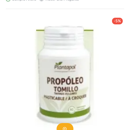
6,
9
-5%