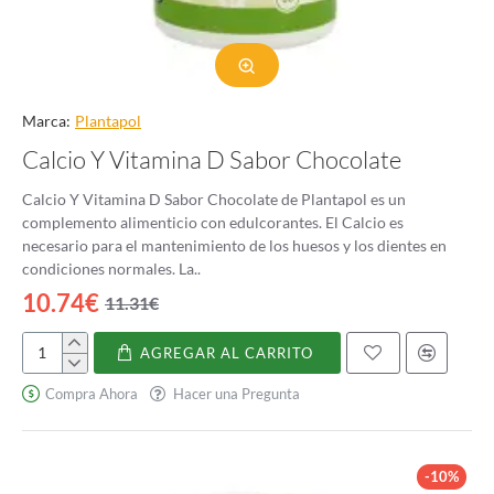
Marca:
Plantapol
Calcio Y Vitamina D Sabor Chocolate
Calcio Y Vitamina D Sabor Chocolate de Plantapol es un
complemento alimenticio con edulcorantes. El Calcio es
necesario para el mantenimiento de los huesos y los dientes en
condiciones normales. La..
10.74€
11.31€
AGREGAR AL CARRITO
Calcio
Y
Compra Ahora
Hacer una Pregunta
Vitamina
D
Sabor
Chocolate
-10%