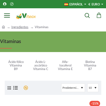
ESPAÑOL
€
EURO
h
Ingredientes
Vitaminas
o
m
Vitaminas
e
Ácido fólico
Ácido L-
Alfa-
Biotina
Vitamina
ascórbico
tocoferol
Vitamina
B9
Vitamina C
Vitamina E
B7
-15%