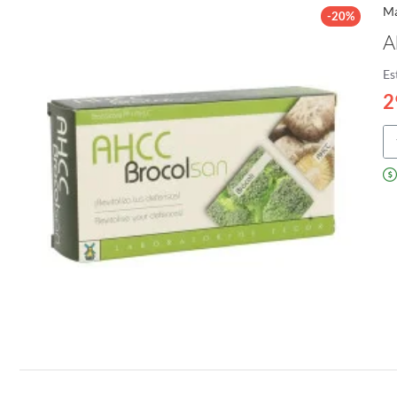
Ma
-20%
A
Es
2
Ah
Br