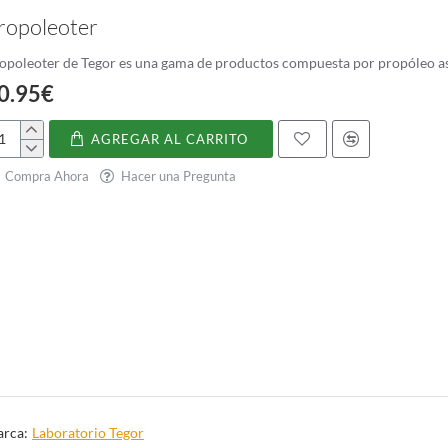
ropoleoter
opoleoter de Tegor es una gama de productos compuesta por propóleo as
0.95€
AGREGAR AL CARRITO
opoleoter
Compra Ahora
Hacer una Pregunta
rca:
Laboratorio Tegor