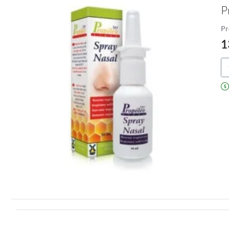
P
Pr
1
Pr
Sp
Na