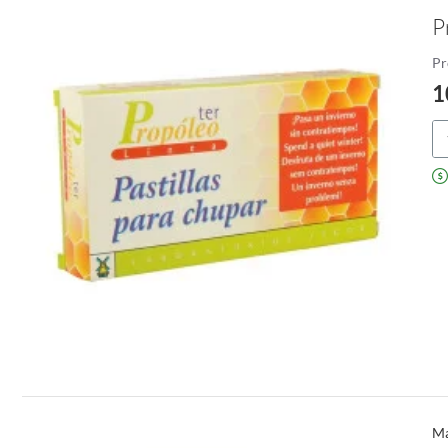
P
Pr
1
Pr
Ma