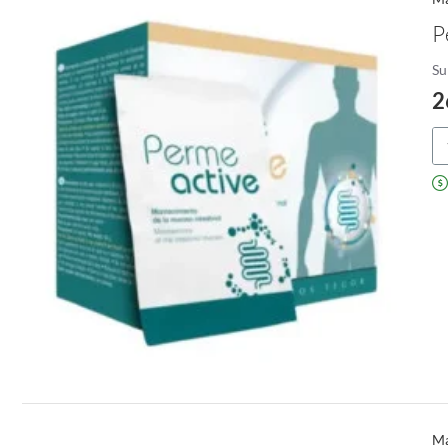
P
Su
2
Pe
Ma