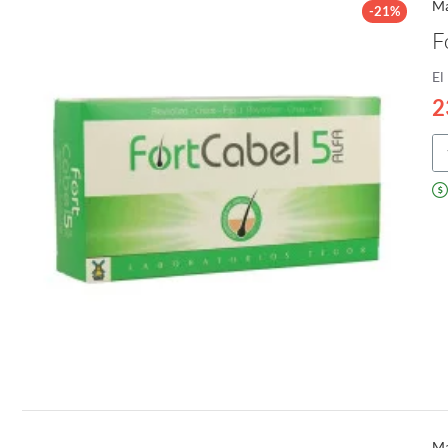
Ma
-21%
F
El
2
Fo
5
Al
Ma