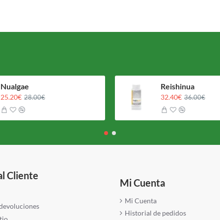
Nualgae
Reishinua
25.20€
32.40€
28.00€
36.00€
al Cliente
Mi Cuenta
Mi Cuenta
 devoluciones
Historial de pedidos
tio