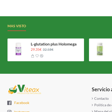
MAS VISTO
L-glutation plus Holomega
29.35€
32.58€
Servicio 
Contacto
Facebook
Politica de
Mapa del si
Instagram