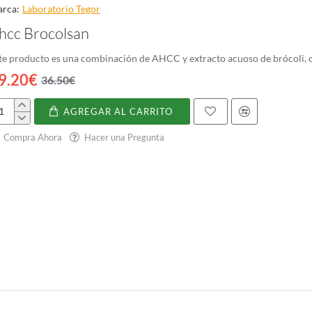
rca:
Laboratorio Tegor
hcc Brocolsan
te producto es una combinación de AHCC y extracto acuoso de brócoli, co
9.20€
36.50€
AGREGAR AL CARRITO
cc
ocolsan
Compra Ahora
Hacer una Pregunta