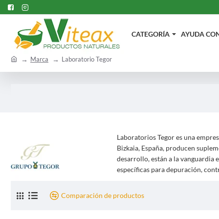
CATEGORÍA
AYUDA CON.
h
Marca
Laboratorio Tegor
o
m
e
Laboratorios Tegor es una empresa
Bizkaia, España, producen supleme
desarrollo, están a la vanguardia
específicas para depuración, contr
Comparación de productos