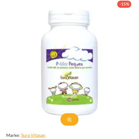
es sich um einen nützlichen Mikroorganismus handelt, der
-15%
zahlreiche gesundheitliche Vorteile bieten kann. In dieser
Kategorie befassen wir uns mit den verschiedenen Aspekten von
B. infantis, von seinen Eigenschaften und Funktionen bis hin zu
seinen möglichen therapeutischen Anwendungen. Ziel dieses
umfassenden Leitfadens ist es, die Leser über die Bedeutung von
B. infantis aufzuklären und darüber, wie es die allgemeine
Gesundheit und das Wohlbefinden verbessern kann.
Übersicht über Bifidobacterium
infantis
Bifidobacterium infantis ist ein grampositives, anaerobes
Bakterium, das zur Gattung Bifidobacterium gehört. Es handelt
sich um ein unbewegliches, nicht sporenbildendes Bakterium, das
stäbchenförmig ist und unter dem Mikroskop ein deutliches
Erscheinungsbild aufweist. B. infantis ist eines der ersten
Bakterien, das den Darm von Säuglingen besiedelt, und es spielt
eine entscheidende Rolle bei der Entwicklung eines gesunden
Darmmikrobioms.
Marke:
Sura Vitasan